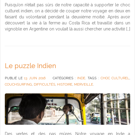
Puisqu’on n’était pas sûrs de notre capacité à supporter le choc
culturel indien, on a décidé de couper notre voyage en deux en
faisant du volontariat pendant la deuxième moitié. Après avoir
découvert la vie à la ferme au Costa Rica et travaillé dans un
vignoble en Argentine on voulait là aussi chercher une activité […]
Le puzzle Indien
PUBLIÉ LE
13 JUIN 2016
CATÉGORIES :
INDE
. TAGS :
CHOC CULTUREL
,
COUCHSURFING
,
DIFFICULTÉS
,
HISTOIRE
,
MERVEILLE
.
Des vertes et des pas mûres Notre voyage en Inde a