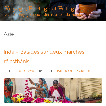
-
Voyage, Partage et Potage
2 ans de voyage socio-culinaire autour du monde
Asie
Inde – Balades sur deux marchés
râjasthânis
PUBLIÉ LE
30 JUIN 2016
CATÉGORIES :
INDE
,
SUR LES MARCHÉS
.