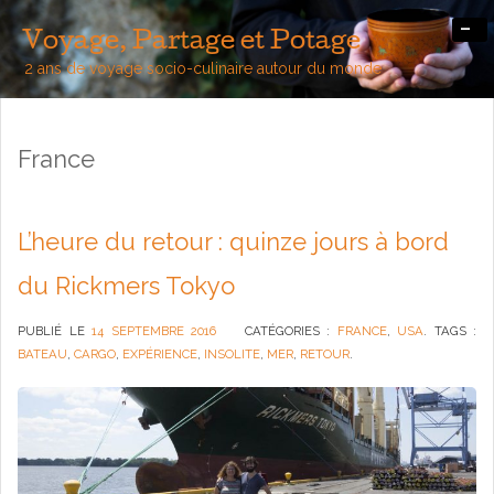
-
Voyage, Partage et Potage
2 ans de voyage socio-culinaire autour du monde
France
L’heure du retour : quinze jours à bord
du Rickmers Tokyo
PUBLIÉ LE
14 SEPTEMBRE 2016
CATÉGORIES :
FRANCE
,
USA
. TAGS :
BATEAU
,
CARGO
,
EXPÉRIENCE
,
INSOLITE
,
MER
,
RETOUR
.