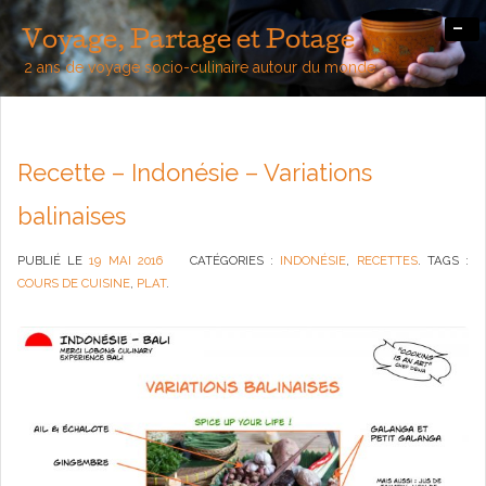
-
Voyage, Partage et Potage
2 ans de voyage socio-culinaire autour du monde
Recette – Indonésie – Variations
balinaises
PUBLIÉ LE
19 MAI 2016
CATÉGORIES :
INDONÉSIE
,
RECETTES
. TAGS :
COURS DE CUISINE
,
PLAT
.