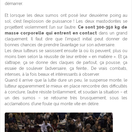
démarrer.
Et lorsque les deux sumos ont posé leur deuxième poing au
sol, c’est l’explosion de puissance ! Les deux mastodontes se
projettent violemment l’un sur l’autre.
Ce sont 300-350 kg de
masse corporelle qui entrent en contact
dans un grand
claquement. Il faut dire que l’impact initial peut donner de
bonnes chances de prendre l’avantage sur son adversaire.
Les deux lutteurs se saisissent ensuite là où ils peuvent, plus ou
moins bien selon la réussite de leur entrée « en matière ». Et ça
s’attrape, ça se donne des claques de partout, ça pousse, ça
essaie de soulever l’adversaire, ça feinte… De vrais combats,
intenses, à la fois beaux et intéressants à observer.
Quand il arrive que la lutte dure un peu, le suspense monte, le
lutteur apparemment le mieux en place rencontre des difficultés
à conclure, l’autre résiste brillamment, et soudain la situation – et
un des sumos – se retourne très brusquement, sous les
acclamations d’une foule qui monte vite en délire.