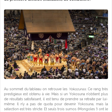
Au sommet du tableau on retrouve les
Yokozunas
. Ce rang très
prestigieux est obtenu à vie. Mais si un Yokosuna n’obtient plus
de résultats satisfaisant, il est tenu de prendre sa retraite par lui-
même. Il n’y a pas de quota pour devenir Yokosuna, mais la
sélection est très stricte. Et seuls trois sumos (Mongoles !) ont le