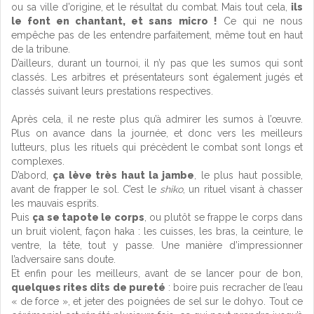
ou sa ville d’origine, et le résultat du combat. Mais tout cela,
ils
le font en chantant, et sans micro !
Ce qui ne nous
empêche pas de les entendre parfaitement, même tout en haut
de la tribune.
D’ailleurs, durant un tournoi, il n’y pas que les sumos qui sont
classés. Les arbitres et présentateurs sont également jugés et
classés suivant leurs prestations respectives.
Après cela, il ne reste plus qu’à admirer les sumos à l’œuvre.
Plus on avance dans la journée, et donc vers les meilleurs
lutteurs, plus les rituels qui précèdent le combat sont longs et
complexes.
D’abord,
ça lève très haut la jambe
, le plus haut possible,
avant de frapper le sol. C’est le
shiko
, un rituel visant à chasser
les mauvais esprits.
Puis
ça se tapote le corps
, ou plutôt se frappe le corps dans
un bruit violent, façon haka : les cuisses, les bras, la ceinture, le
ventre, la tête, tout y passe. Une manière d’impressionner
l’adversaire sans doute.
Et enfin pour les meilleurs, avant de se lancer pour de bon,
quelques rites dits de pureté
: boire puis recracher de l’eau
« de force », et jeter des poignées de sel sur le dohyo. Tout ce