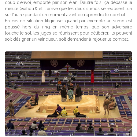
coup d’envoi, emporté par son élan. D’autre fois, ça dépasse la
minute (wahou !) et il arrive que les deux sumos se reposent l’un
sur l’autre pendant un moment avant de reprendre le combat.
En cas de situation litigieuse, quand par exemple un sumo est
poussé hors du ring en même temps que son adversaire
touche le sol, les juges se réunissent pour délibérer. Ils peuvent
soit désigner un vainqueur, soit demander à rejouer le combat.