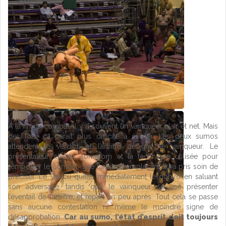
A la fin du combat, il y a souvent un vainqueur clair et net. Mais
des fois, ça paraît plus difficile à cerner. Les deux sumos
attendent le verdict, et l’arbitre désigne le vainqueur. Le
présentateur chante son nom et la technique utilisée pour
remporter le combat, que l’arbitre remplaçant aura pris soin de
préciser. Le vaincu quitte immédiatement le dohyo en saluant
son adversaire, tandis que le vainqueur se voit présenter
l’éventail de l’arbitre, et repart un peu après. Tout cela se passe
sans aucune contestation ni même le moindre signe de
désapprobation.
Car au sumo, l’état d’esprit doit toujours