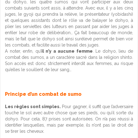
du dohyo, les quatre sumos qui vont participer aux deux
combats suivants sont assis, à attendre. Avec eux, il y a les cinq
juges, le gyoji qui prendra la relève, le présentateur (yobidashi)
et quelques assistants dont le rôle va de balayer le dohyo, à
plier les serviettes des lutteurs en passant par aider les juges à
enfiler leur robe de délibération… Ça fait beaucoup de monde,
mais le fait que le dohyo soit ainsi surélevé permet de bien voir
les combats, et facilite aussi le travail des juges.
A noter, enfin, qu’
il n’y a aucune femme
. Le dohyo, lieu de
combat des sumos, a un caractère sacré dans la religion shinto.
Son accès est donc strictement interdit aux femmes, au risque
qu’elles le souillent de leur sang…
Principe d’un combat de sumo
Les règles sont simples.
Pour gagner, il suffit que l’adversaire
touche le sol avec autre chose que ses pieds, ou qu’il sorte du
dohyo. Pour cela, 87 prises sont autorisées. On n’a pas réussi à
identifier lesquelles, mais par exemple, ils n’ont pas le droit de
se tirer les cheveux.