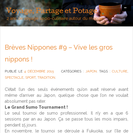
-
Voyage, Partage et Potage
2 ans de voyage socio-culinaire autour du monde
Brèves Nippones #9 – Vive les gros
nippons !
PUBLIÉ LE
4 DÉCEMBRE 2015
CATÉGORIES :
JAPON
. TAGS :
CULTURE
,
SPECTACLE
,
SPORT
,
TRADITION
.
C’était l’un des seuls événements qu’on avait réservé avant
même d’arriver au Japon, quelque chose que l’on ne voulait
absolument pas rater.
Le Grand Sumo Tournament !
Le seul tournoi de sumo professionnel. Il n’y en a que 6
sessions par an au Japon. Ça se passe tous les mois impairs,
pendant 15 jours.
En novembre, le tournoi se déroule à Fukuoka, sur l’île de