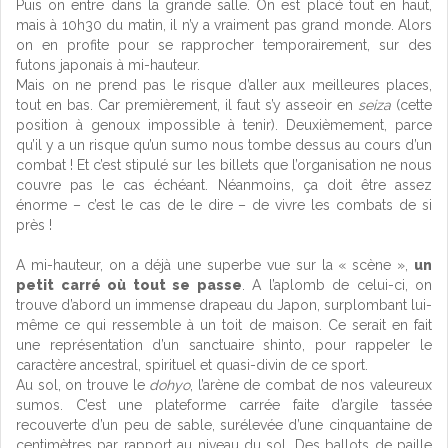
Puis on entre dans la grande salle. On est placé tout en haut,
mais à 10h30 du matin, il n’y a vraiment pas grand monde. Alors
on en profite pour se rapprocher temporairement, sur des
futons japonais à mi-hauteur.
Mais on ne prend pas le risque d’aller aux meilleures places,
tout en bas. Car premièrement, il faut s’y asseoir en
seiza
(cette
position à genoux impossible à tenir). Deuxièmement, parce
qu’il y a un risque qu’un sumo nous tombe dessus au cours d’un
combat ! Et c’est stipulé sur les billets que l’organisation ne nous
couvre pas le cas échéant. Néanmoins, ça doit être assez
énorme – c’est le cas de le dire – de vivre les combats de si
près !
A mi-hauteur, on a déjà une superbe vue sur la « scène »,
un
petit carré où tout se passe
. A l’aplomb de celui-ci, on
trouve d’abord un immense drapeau du Japon, surplombant lui-
même ce qui ressemble à un toit de maison. Ce serait en fait
une représentation d’un sanctuaire shinto, pour rappeler le
caractère ancestral, spirituel et quasi-divin de ce sport.
Au sol, on trouve le
dohyo
, l’arène de combat de nos valeureux
sumos. C’est une plateforme carrée faite d’argile tassée
recouverte d’un peu de sable, surélevée d’une cinquantaine de
centimètres par rapport au niveau du sol. Des ballots de paille