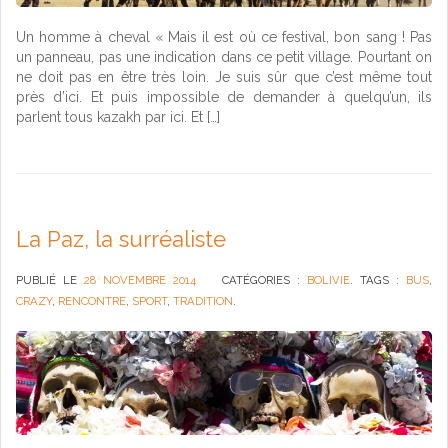
Un homme à cheval « Mais il est où ce festival, bon sang ! Pas
un panneau, pas une indication dans ce petit village. Pourtant on
ne doit pas en être très loin. Je suis sûr que c’est même tout
près d’ici. Et puis impossible de demander à quelqu’un, ils
parlent tous kazakh par ici. Et […]
La Paz, la surréaliste
PUBLIÉ LE
28 NOVEMBRE 2014
CATÉGORIES :
BOLIVIE
. TAGS :
BUS
,
CRAZY
,
RENCONTRE
,
SPORT
,
TRADITION
.