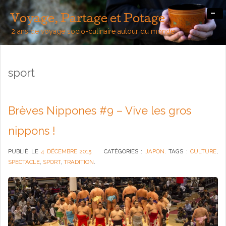
-
Voyage, Partage et Potage
2 ans de voyage socio-culinaire autour du monde
sport
Brèves Nippones #9 – Vive les gros
nippons !
PUBLIÉ LE
4 DÉCEMBRE 2015
CATÉGORIES :
JAPON
. TAGS :
CULTURE
,
SPECTACLE
,
SPORT
,
TRADITION
.