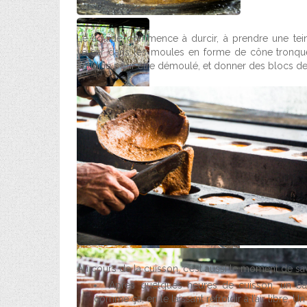
Le liquide commence à durcir, à prendre une teint
verser dans les moules en forme de cône tronqué
solidifié pour être démoulé, et donner des blocs de t
Au cours de la cuisson, c’est aussi le moment de sa
Après quelques heures de cuisson, un bât
comme ça, en le laissant refroidir à l’air libre. 