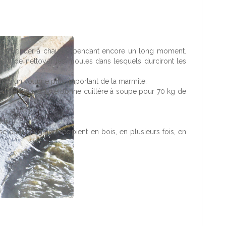
ut continuer à chauffer pendant encore un long moment.
oin de nettoyer les moules dans lesquels durciront les
alors un volume plus important de la marmite.
 peu de beurre. Une bonne cuillère à soupe pour 70 kg de
di.
erse dans un grand récipient en bois, en plusieurs fois, en