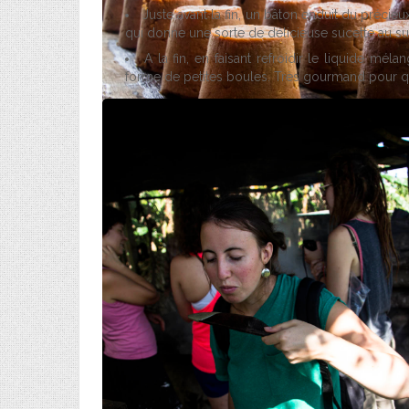
Juste avant la fin, un bâton enduit du précieux
qui donne une sorte de délicieuse sucette au sucr
A la fin, en faisant refroidir le liquide m
forme de petites boules. Très gourmand pour qu