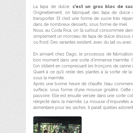
La tapa de dulce,
c’est un gros bloc de su
Originellement, on fabriquait des tapa de dulce
transporter. Et c’est une forme de sucre très répa
dans de nombreux desserts, sous forme de miel.
Nous, au Costa Rica, on l’a surtout consommée dans 
simplement un morceau de tapa de dulce dissous dan
ou froid. Des variantes existent, avec du lait ou ave
En arrivant chez Dago, le processus de fabrication 
bon moment dans une sorte d’immense marmite. Ce l
l’on obtient en compressant les tronçons de canne à
Quant à ce qu’il reste des plantes à la sortie de l
sous la marmite.
Après une bonne heure de chauffe, l’eau commence 
surface, sous forme d’une mousse grisâtre. Cette 
passoire. Elle est ensuite versée dans une sorte co
réinjecté dans la marmite. La mousse d’impuretés 
alimentaire pour les vaches. Il paraît qu’elles adorent