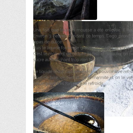
Une fois que toute la mousse a été enlevée, il fa
Environ 3 heures. Pendant ce temps, Dago prend s
tapas de dulce.
Puis le liquide forme de grosses bulles et occupe 
C’est le moment de réduire le feu, et d’ajouter un
sucre au final. Point trop n’en faut !
Le liquide réduit rapidement et va pouvoir être refroi
Pour ce faire, on l’extrait de la marmite et on le v
mélangeant très fort pour le refroidir.