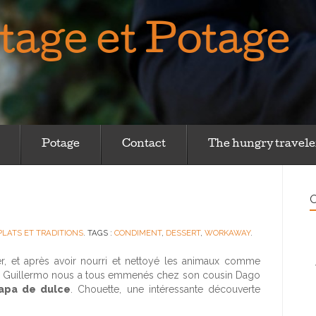
tage et Potage
Potage
Contact
The hungry travele
O
PLATS ET TRADITIONS
. TAGS :
CONDIMENT
,
DESSERT
,
WORKAWAY
.
er, et après avoir nourri et nettoyé les animaux comme
e : Guillermo nous a tous emmenés chez son cousin Dago
tapa de dulce
. Chouette, une intéressante découverte