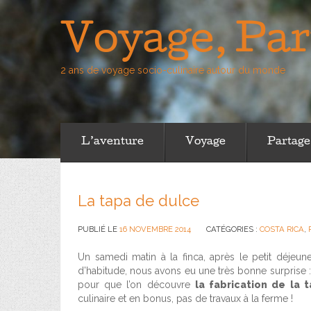
Voyage, Par
2 ans de voyage socio-culinaire autour du monde
L’aventure
Voyage
Partage
La tapa de dulce
PUBLIÉ LE
16 NOVEMBRE 2014
CATÉGORIES :
COSTA RICA
,
Un samedi matin à la finca, après le petit déjeun
d’habitude, nous avons eu une très bonne surpris
pour que l’on découvre
la fabrication de la 
culinaire et en bonus, pas de travaux à la ferme !