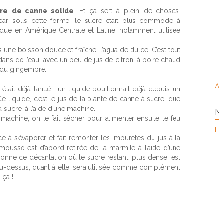
cre de canne solide
. Et ça sert à plein de choses.
 car sous cette forme, le sucre était plus commode à
ndue en Amérique Centrale et Latine, notamment utilisée
une boisson douce et fraîche, l’agua de dulce. C’est tout
s de l’eau, avec un peu de jus de citron, à boire chaud
c du gingembre.
A
était déjà lancé : un liquide bouillonnait déjà depuis un
iquide, c’est le jus de la plante de canne à sucre, que
 sucre, à l’aide d’une machine.
N
a machine, on le fait sécher pour alimenter ensuite le feu
L
à s’évaporer et fait remonter les impuretés du jus à la
mousse est d’abord retirée de la marmite à l’aide d’une
lonne de décantation où le sucre restant, plus dense, est
au-dessus, quant à elle, sera utilisée comme complément
 ça !