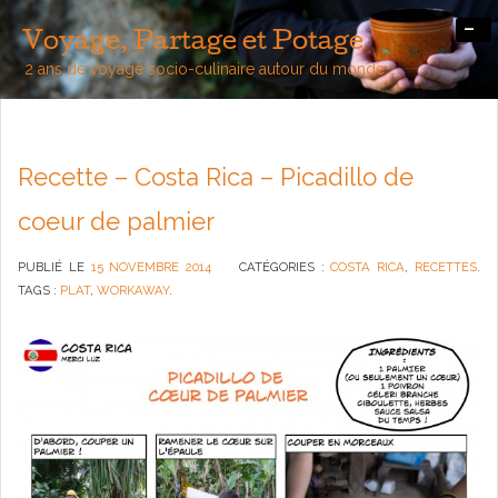
-
Voyage, Partage et Potage
2 ans de voyage socio-culinaire autour du monde
Recette – Costa Rica – Picadillo de
coeur de palmier
PUBLIÉ LE
15 NOVEMBRE 2014
CATÉGORIES :
COSTA RICA
,
RECETTES
.
TAGS :
PLAT
,
WORKAWAY
.