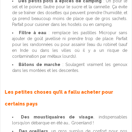
Des petits pots à épices de camping
: Un pour le
sel et le poivre, l’autre pour le sucre et la cannelle. Ça évite
de se traîner des dosettes qui peuvent prendre l’humidité, et
ça prend beaucoup moins de place que de gros sachets.
Parfait pour cuisiner dans les hostels ou en camping.
Filtre à eau
: remplace les pastilles Micropur sans
ajouter de goût javellisé ni prendre trop de place. Parfait
pour les randonnées ou pour assainir l’eau du robinet (sauf
en Inde ou dans les villes où il y a un risque de
contamination par métaux lourds).
Bâtons de marche
: Soulagent vraiment les genoux
dans les montées et les descentes.
Les petites choses qu’il a fallu acheter pour
certains pays
Des moustiquaires de visage
, indispensables
lorsqu’on débarque en été au… Groenland !
Des oreillers
, un gros surplus de confort pour nos