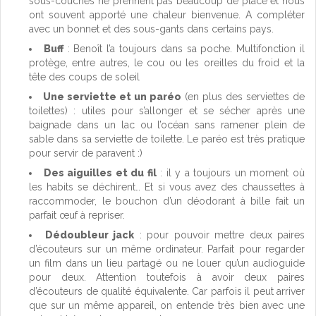
sous-couches ne prennent pas beaucoup de place et nous
ont souvent apporté une chaleur bienvenue. A compléter
avec un bonnet et des sous-gants dans certains pays.
Buff
: Benoît l’a toujours dans sa poche. Multifonction il
protège, entre autres, le cou ou les oreilles du froid et la
tête des coups de soleil
Une serviette et un paréo
(en plus des serviettes de
toilettes) : utiles pour s’allonger et se sécher après une
baignade dans un lac ou l’océan sans ramener plein de
sable dans sa serviette de toilette. Le paréo est très pratique
pour servir de paravent :)
Des aiguilles et du fil
: il y a toujours un moment où
les habits se déchirent… Et si vous avez des chaussettes à
raccommoder, le bouchon d’un déodorant à bille fait un
parfait œuf à repriser.
Dédoubleur jack
: pour pouvoir mettre deux paires
d’écouteurs sur un même ordinateur. Parfait pour regarder
un film dans un lieu partagé ou ne louer qu’un audioguide
pour deux. Attention toutefois à avoir deux paires
d’écouteurs de qualité équivalente. Car parfois il peut arriver
que sur un même appareil, on entende très bien avec une