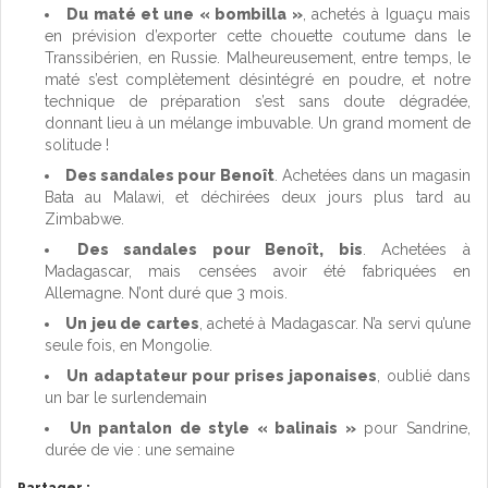
Du maté et une « bombilla »
, achetés à Iguaçu mais
en prévision d’exporter cette chouette coutume dans le
Transsibérien, en Russie. Malheureusement, entre temps, le
maté s’est complètement désintégré en poudre, et notre
technique de préparation s’est sans doute dégradée,
donnant lieu à un mélange imbuvable. Un grand moment de
solitude !
Des sandales pour Benoît
. Achetées dans un magasin
Bata au Malawi, et déchirées deux jours plus tard au
Zimbabwe.
Des sandales pour Benoît, bis
. Achetées à
Madagascar, mais censées avoir été fabriquées en
Allemagne. N’ont duré que 3 mois.
Un jeu de cartes
, acheté à Madagascar. N’a servi qu’une
seule fois, en Mongolie.
Un adaptateur pour prises japonaises
, oublié dans
un bar le surlendemain
Un pantalon de style « balinais »
pour Sandrine,
durée de vie : une semaine