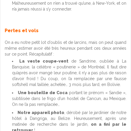
Malheureusement on n’en a trouvé qu’une, à New-York, et on
n’a jamais réussi à s’y connecter.
Pertes et vols
On a eu notre petit lot d’oublis et de larcins, mais on peut quand
même estimer avoir été très heureux pendant ces deux années
sur ce point. Récapitulatif :
La veste coupe-vent
de Sandrine, oubliée à La
Banquise, la célèbre « poutinerie » de Montréal. Il faut dire
qu’après avoir mangé leur poutine, il n’y a pas plus de raison
d’avoir froid ! Du coup, on l’a remplacée par une fausse
softshell mal taillée, achetée… 3 mois plus tard, en Bolivie.
Une bouteille de Coca
portant le prénom « Sandie »,
subtilisée dans le frigo d’un hostel de Cancun, au Mexique.
On ne l’a pas remplacée…
Notre appareil photo
, dérobé par le jardinier de notre
hôtel à Dangriga, au Belize. Heureusement, après une
matinée de recherche dans le jardin,
on a fini par le
retrouver
!