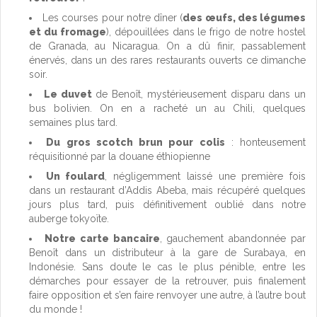
Les courses pour notre dîner (
des œufs, des légumes
et du fromage
), dépouillées dans le frigo de notre hostel
de Granada, au Nicaragua. On a dû finir, passablement
énervés, dans un des rares restaurants ouverts ce dimanche
soir.
Le duvet
de Benoît, mystérieusement disparu dans un
bus bolivien. On en a racheté un au Chili, quelques
semaines plus tard.
Du gros scotch brun pour colis
: honteusement
réquisitionné par la douane éthiopienne
Un foulard
, négligemment laissé une première fois
dans un restaurant d’Addis Abeba, mais récupéré quelques
jours plus tard, puis définitivement oublié dans notre
auberge tokyoïte.
Notre carte bancaire
, gauchement abandonnée par
Benoît dans un distributeur à la gare de Surabaya, en
Indonésie. Sans doute le cas le plus pénible, entre les
démarches pour essayer de la retrouver, puis finalement
faire opposition et s’en faire renvoyer une autre, à l’autre bout
du monde !