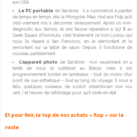
aux USA.
Le PC portable
de Sandrine : il a commencé à planter
de temps en temps dès la Mongolie. Mais c’est aux Fidji qu’il
s’est vraiment mis à déconner sérieusement. Après un non-
diagnostic aux Samoa, et une fausse réparation à 157 $ au
Geek Squad d’Honolulu, c’est finalement ce bon Loulou qui
nous l’a réparé à San Francisco, en le démontant et le
remontant sur sa table de salon. Depuis, il fonctionne de
nouveau parfaitement.
L’appareil photo
de Sandrine : non seulement on a
tenté de nous le subtiliser au Belize, mais il est
progressivement tombé en lambeaux – tout du moins d’un
point de vue esthétique – tout au long du voyage. Il nous a
fallu quelques rouleaux de scotch d’électricien noir (ou
vert…) et heures de rafistolage pour qu’il reste en état.
Et pour finir, le top de nos achats « flop » sur la
route