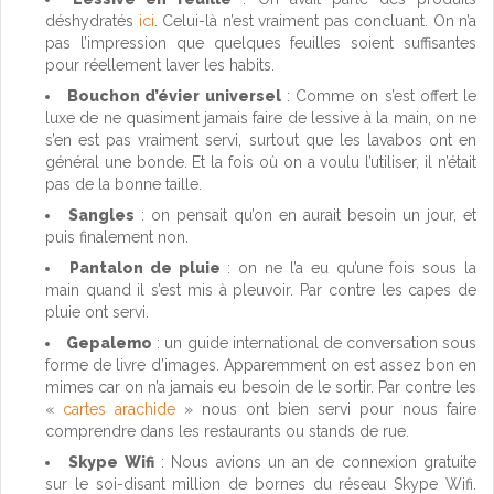
déshydratés
ici
. Celui-là n’est vraiment pas concluant. On n’a
pas l’impression que quelques feuilles soient suffisantes
pour réellement laver les habits.
Bouchon d’évier universel
: Comme on s’est offert le
luxe de ne quasiment jamais faire de lessive à la main, on ne
s’en est pas vraiment servi, surtout que les lavabos ont en
général une bonde. Et la fois où on a voulu l’utiliser, il n’était
pas de la bonne taille.
Sangles
: on pensait qu’on en aurait besoin un jour, et
puis finalement non.
Pantalon de pluie
: on ne l’a eu qu’une fois sous la
main quand il s’est mis à pleuvoir. Par contre les capes de
pluie ont servi.
Gepalemo
: un guide international de conversation sous
forme de livre d’images. Apparemment on est assez bon en
mimes car on n’a jamais eu besoin de le sortir. Par contre les
«
cartes arachide
» nous ont bien servi pour nous faire
comprendre dans les restaurants ou stands de rue.
Skype Wifi
: Nous avions un an de connexion gratuite
sur le soi-disant million de bornes du réseau Skype Wifi.