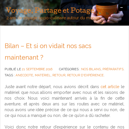
-
Voyage, Partage et Potage
2 ans de voyage socio-culinaire autour du monde
Bilan – Et si on vidait nos sacs
maintenant ?
PUBLIÉ LE
21 SEPTEMBRE 2016
CATÉGORIES :
NOS BILANS
,
PRÉPARATIFS
.
TAGS :
ANECDOTE
,
MATÉRIEL
,
RETOUR
,
RETOUR D'EXPÉRIENCE
.
Juste avant notre départ, nous avions décrit dans
cet article
le
matériel que nous allions emporter avec nous et les raisons de
nos choix. Nous voici maintenant arrivés à la fin de cette
aventure, et après deux ans sur les routes avec ce matériel,
nous avons une idée précise de ce qui nous a servi ou non, de
ce qui nous a manqué ou non, de ce qu’on a dû racheter.
Voici donc notre retour d’expérience sur le contenu de nos