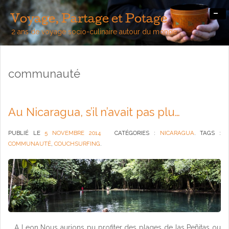
-
Voyage, Partage et Potage
2 ans de voyage socio-culinaire autour du monde
communauté
Au Nicaragua, s’il n’avait pas plu…
PUBLIÉ LE
5 NOVEMBRE 2014
CATÉGORIES :
NICARAGUA
. TAGS :
COMMUNAUTÉ
,
COUCHSURFING
.
… A Leon Nous aurions pu profiter des plages de las Peñitas ou