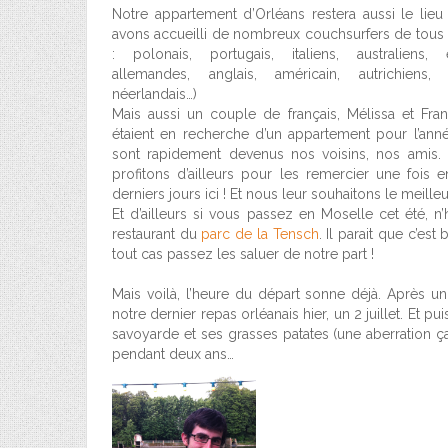
Notre appartement d’Orléans restera aussi le lie
avons accueilli de nombreux couchsurfers de tous
: polonais, portugais, italiens, australiens, é
allemandes, anglais, américain, autrichiens, 
néerlandais…)
Mais aussi un couple de français, Mélissa et Fran
étaient en recherche d’un appartement pour l’anné
sont rapidement devenus nos voisins, nos amis.
profitons d’ailleurs pour les remercier une fois
derniers jours ici ! Et nous leur souhaitons le meilleu
Et d’ailleurs si vous passez en Moselle cet été, n
restaurant du
parc de la Tensch
. Il parait que c’es
tout cas passez les saluer de notre part !
Mais voilà, l’heure du départ sonne déjà. Après un
notre dernier repas orléanais hier, un 2 juillet. Et 
savoyarde et ses grasses patates (une aberration ç
pendant deux ans…