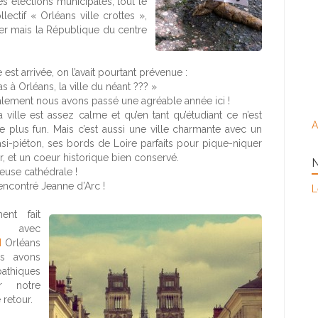
s élections municipales, tout le
ectif « Orléans ville crottes »,
ier mais la République du centre
est arrivée, on l’avait pourtant prévenue :
s à Orléans, la ville du néant ??? »
nalement nous avons passé une agréable année ici !
a ville est assez calme et qu’en tant qu’étudiant ce n’est
A
e plus fun. Mais c’est aussi une ville charmante avec un
asi-piéton, ses bords de Loire parfaits pour pique-niquer
 et un coeur historique bien conservé.
N
euse cathédrale !
rencontré Jeanne d’Arc !
L
nt fait
ce avec
M
Orléans
s avons
thiques
r notre
retour.