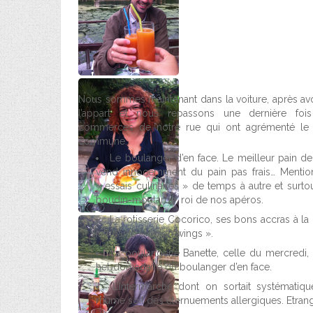
Nous sommes maintenant dans la voiture, après avo
l’appart et nous repassons une dernière fois
commerces de notre rue qui ont agrémenté le 
commune.
Le boulanger d’en face. Le meilleur pain de l
vend innocemment du pain pas frais… Mentio
« essais culinaires » de temps à autre et sur
boudin-moutarde, roi de nos apéros.
La rotisserie Cocorico, ses bons accras à la
intrigants « onion wings ».
La boulangerie Banette, celle du mercredi, 
hebdomadaire du boulanger d’en face.
L’Intermarché dont on sortait systématiq
rhume soit des éternuements allergiques. Etran