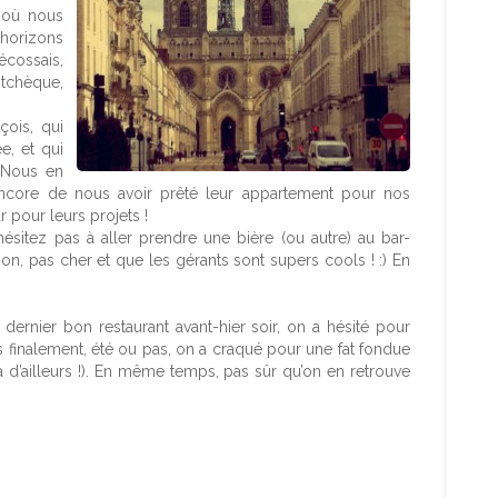
u où nous
 horizons
cossais,
tchèque,
çois, qui
e, et qui
 Nous en
 encore de nous avoir prêté leur appartement pour nos
r pour leurs projets !
’hésitez pas à aller prendre une bière (ou autre) au bar-
t bon, pas cher et que les gérants sont supers cools ! :) En
 dernier bon restaurant avant-hier soir, on a hésité pour
puis finalement, été ou pas, on a craqué pour une fat fondue
a d’ailleurs !). En même temps, pas sûr qu’on en retrouve