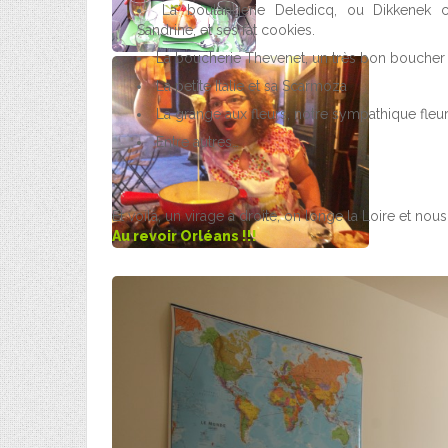
La boulangerie Deledicq, ou Dikkenek 
Sandrine, et ses fat cookies.
La boucherie Thevenet, un très bon bouche
La petite Italie et sa Scarmoza
La grange aux fleurs, notre sympathique fleur
Entre autres…
Et voilà, un virage à droite, on longe la Loire et no
Au revoir Orléans !!!