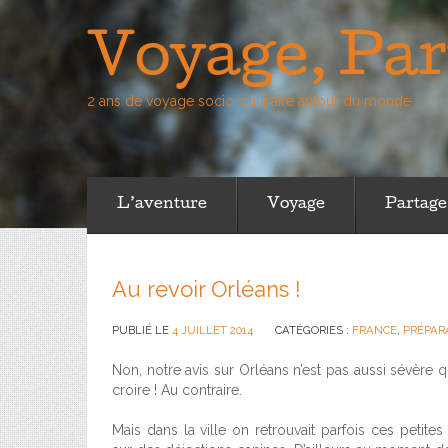
Voyage, Par
2 ans de voyage socio-culinaire autour du monde
L’aventure
Voyage
Partage
Au revoir Orléans !
PUBLIÉ LE
4 JUILLET 2014
CATÉGORIES :
FRANCE
,
PRÉPAR
Non, notre avis sur Orléans n’est pas aussi sévère q
croire ! Au contraire.
Mais dans la ville on retrouvait parfois ces petite