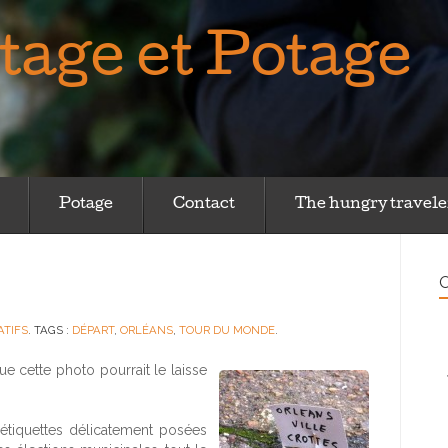
tage et Potage
Potage
Contact
The hungry travele
O
ATIFS
. TAGS :
DÉPART
,
ORLÉANS
,
TOUR DU MONDE
.
ue cette photo pourrait le laisse
s étiquettes délicatement posées