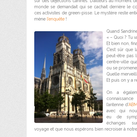
sur des déjections canines. D’ailleurs au moment de
monde se demandait qui se cachait derrière le coll
ces activistes de green-pisse. Le mystère reste ent
mène
l’enquête
!
Quand Sandrine 
« – Quoi ? Tu va
Et bien non, fi
C’est sûr que l
peut-être pas l
centre-ville qu
ou se promener,
Quelle merveill
Et puis on y a 
On a égaleme
connaissan
l’antenne d’
AB
avec qui nou
eu de sympa
échanges su
voyage et que nous espérons bien recroiser à notre 