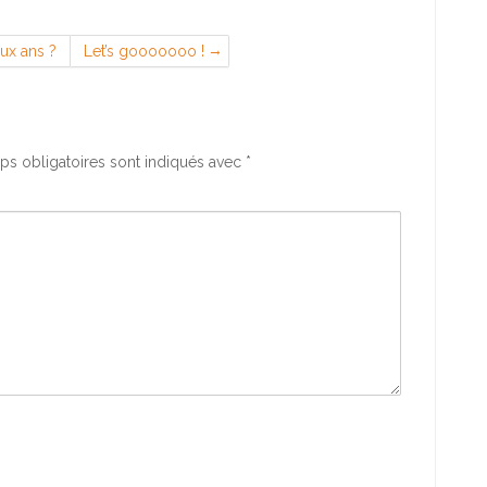
eux ans ?
Let’s gooooooo !
s obligatoires sont indiqués avec
*