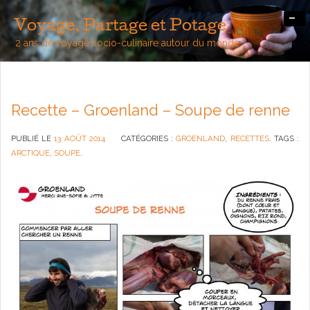
-
Voyage, Partage et Potage
2 ans de voyage socio-culinaire autour du monde
Recette – Groenland – Soupe de renne
PUBLIÉ LE
13 AOÛT 2014
CATÉGORIES :
GROENLAND
,
RECETTES
. TAGS :
ARCTIQUE
,
SOUPE
.