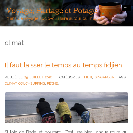
-
Voyage, Partage et Potage
2 ans de voyage socio-culinaire autour du monde
climat
Il faut laisser le temps au temps fidjien
PUBLIÉ LE
25 JUILLET 2016
CATÉGORIES :
FIDJI
,
SINGAPOUR
. TAGS :
CLIMAT
,
COUCHSURFING
,
PÊCHE
.
Si loin de l’Inde, et pourtant… C’est une bien longue route qui