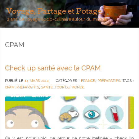
-
Voyage, Partage et Potage
2 ans de voyage socio-culinaire autour du monde
CPAM
Check up santé avec la CPAM
PUBLIÉ LE
14 MARS 2014
CATÉGORIES :
FRANCE
,
PRÉPARATIFS
. TAGS :
CPAM
,
PRÉPARATIFS
,
SANTÉ
,
TOUR DU MONDE
.
Ca y est, nous voici de retour de notre matinée « check up