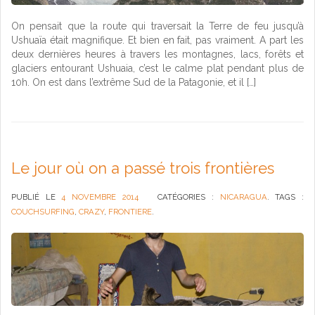
On pensait que la route qui traversait la Terre de feu jusqu’à
Ushuaïa était magnifique. Et bien en fait, pas vraiment. A part les
deux dernières heures à travers les montagnes, lacs, forêts et
glaciers entourant Ushuaia, c’est le calme plat pendant plus de
10h. On est dans l’extrême Sud de la Patagonie, et il […]
Le jour où on a passé trois frontières
PUBLIÉ LE
4 NOVEMBRE 2014
CATÉGORIES :
NICARAGUA
. TAGS :
COUCHSURFING
,
CRAZY
,
FRONTIERE
.