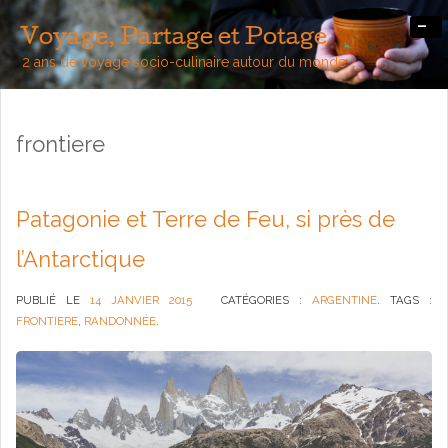
-
Voyage, Partage et Potage
2 ans de voyage socio-culinaire autour du monde
frontiere
Patagonie et Terre de Feu, si près de
l’Antarctique
PUBLIÉ LE
14 JANVIER 2015
CATÉGORIES :
ARGENTINE
. TAGS :
FRONTIERE
,
RANDONNÉE
.